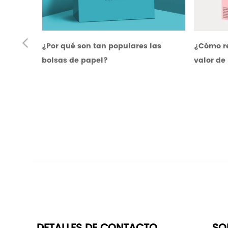
Pr
¿Por qué son tan populares las
¿Cómo reflejan la r
bolsas de papel?
valor de la moda?
e
vi
o
us
DETALLES DE CONTACTO
SO