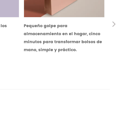
N
Pequeño golpe para
almacenamiento en el hogar, cinco
e
minutos para transformar bolsos de
mano, simple y práctico.
xt
¿Conoces la clasifi
bolsas de papel?