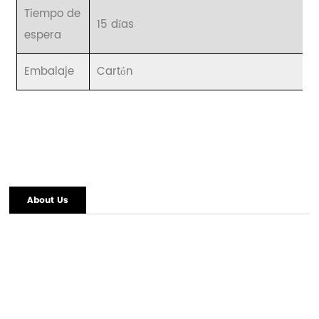
Tiempo de
15 días
espera
Embalaje
Cartón
About Us