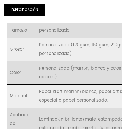
ESPECIFICACIÓN
Tamaño
personalizado
Personalizado (120gsm, 150gsm, 210gsm
Grosor
personalizado)
Personalizado (marrón, blanco y otros c
Color
colores)
Papel kraft marrón/blanco, papel artístico
Material
especial o papel personalizado.
Acabado
Laminación brillante/mate, estampado en
de
estampado, recubrimiento UV, estampado 